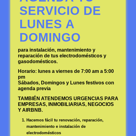
SERVICIO DE
LUNES A
DOMINGO
para instalación, mantenimiento y
reparación de tus electrodomésticos y
gasodomésticos.
Horario: lunes a viernes de 7:00 am a 5:00
pm
Sábados, Domingos y Lunes festivos con
agenda previa
TAMBIÉN ATENDEMOS URGENCIAS PARA
EMPRESAS, INMOBILIARIAS, NEGOCIOS
Y AIRBNB.
Hacemos fácil tu renovación, reparación,
mantenimiento e instalación de
electrodomésticos