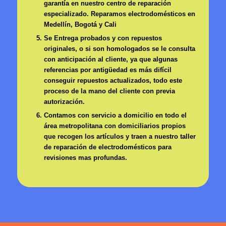
garantía en nuestro centro de reparación
especializado. Reparamos electrodomésticos en
Medellín, Bogotá y Cali
Se Entrega probados y con repuestos
originales, o si son homologados se le consulta
con anticipación al cliente, ya que algunas
referencias por antigüedad es más difícil
conseguir repuestos actualizados, todo este
proceso de la mano del cliente con previa
autorización.
Contamos con servicio a domicilio en todo el
área metropolitana con domiciliarios propios
que recogen los artículos y traen a nuestro taller
de reparación de electrodomésticos para
revisiones mas profundas.