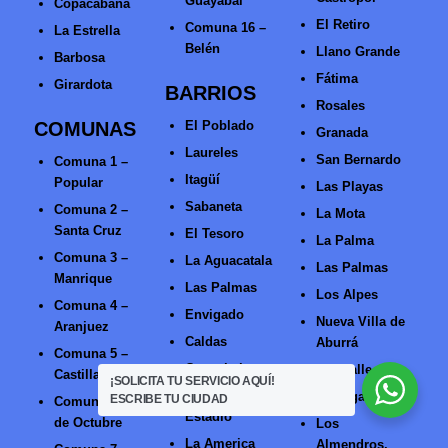
Guayabal
Copacabana
El Retiro
Comuna 16 –
La Estrella
Belén
Llano Grande
Barbosa
Fátima
Girardota
BARRIOS
Rosales
COMUNAS
El Poblado
Granada
Laureles
San Bernardo
Comuna 1 –
Itagüí
Popular
Las Playas
Sabaneta
Comuna 2 –
La Mota
Santa Cruz
El Tesoro
La Palma
Comuna 3 –
La Aguacatala
Las Palmas
Manrique
Las Palmas
Los Alpes
Comuna 4 –
Envigado
Nueva Villa de
Aranjuez
Caldas
Aburrá
Comuna 5 –
Guayabal
Miravalle
Castilla
¡SOLICITA TU SERVICIO AQUÍ!
Laureles
El Nogal
ESCRIBE TU CIUDAD
Comuna 6 – 12
Estadio
de Octubre
Los
La America
Almendros,