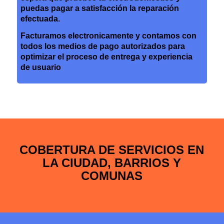
puedas pagar a satisfacción la reparación
efectuada.
Facturamos electronicamente y contamos con
todos los medios de pago autorizados para
optimizar el proceso de entrega y experiencia
de usuario
COBERTURA DE SERVICIOS EN
LA CIUDAD, BARRIOS Y
COMUNAS