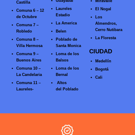
Guayabal
Miravalle
Castilla
Laureles
El Nogal
Comuna 6 – 12
Estadio
de Octubre
Los
La America
Almendros,
Comuna 7 –
Cerro Nutibara
Robledo
Belen
La Floresta
Comuna 8 –
Poblado de
Villa Hermosa
Santa Monica
CIUDAD
Comuna 9 –
Loma de los
Buenos Aires
Balsos
Medellín
Comuna 10 –
Loma de los
Bogotá
La Candelaria
Bernal
Cali
Comuna 11 –
Altos
Laureles-
del Poblado