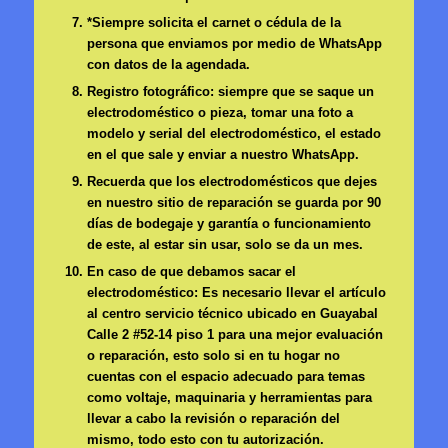
*Siempre solicita el carnet o cédula de la
persona que enviamos por medio de WhatsApp
con datos de la agendada.
Registro fotográfico: siempre que se saque un
electrodoméstico o pieza, tomar una foto a
modelo y serial del electrodoméstico, el estado
en el que sale y enviar a nuestro WhatsApp.
Recuerda que los electrodomésticos que dejes
en nuestro sitio de reparación se guarda por 90
días de bodegaje y garantía o funcionamiento
de este, al estar sin usar, solo se da un mes.
En caso de que debamos sacar el
electrodoméstico: Es necesario llevar el artículo
al centro servicio técnico ubicado en Guayabal
Calle 2 #52-14 piso 1 para una mejor evaluación
o reparación, esto solo si en tu hogar no
cuentas con el espacio adecuado para temas
como voltaje, maquinaria y herramientas para
llevar a cabo la revisión o reparación del
mismo, todo esto con tu autorización.