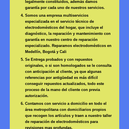
legalmente constituidos, además damos
garantía por cada uno de nuestros servicios.
Somos una empresa multiservicios
especializada en el servicio técnico de
electrodomésticos del hogar, que incluye el
diagnóstico, la reparación y mantenimiento con
garantía en nuestro centro de reparación
especializado. Reparamos electrodomésticos en
Medellín, Bogotá y Cali
Se Entrega probados y con repuestos
originales, o si son homologados se le consulta
con anticipación al cliente, ya que algunas
referencias por antigüedad es más difícil
conseguir repuestos actualizados, todo este
proceso de la mano del cliente con previa
autorización.
Contamos con servicio a domicilio en todo el
área metropolitana con domiciliarios propios
que recogen los artículos y traen a nuestro taller
de reparación de electrodomésticos para
revisiones mas profundas.